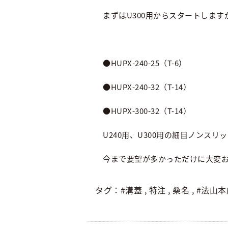
まずはU300用からスタートしま
●HUPX-240-25（T-6）
●HUPX-240-32（T-14）
●HUPX-300-32（T-14）
U240用、U300用の細目ノンスリッ
今まで要望が多かっただけに大変
タグ：
#溝蓋
,
特注
,
桑名
,
#法山本